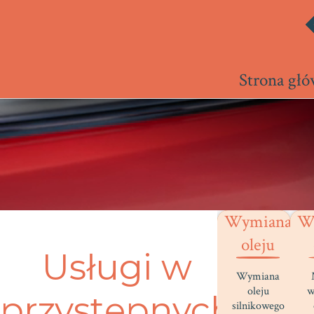
Strona gł
Wymiana
W
oleju
Usługi w
Wymiana
oleju
w
przystępnych
silnikowego