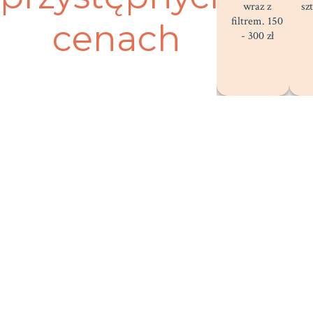
wraz z
sz
filtrem. 150
cenach
- 300 zł