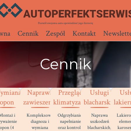
Pozwól swojemu autu opowiedzieć jego historię
ówna
Cennik
Zespół
Kontakt
Newslett
Cennik
ymiana
Naprawa
Przegląd
Usługi
Usł
opon
zawieszenia
klimatyzacji
blacharskie
lakier
Montaż i
Kompleksowa
Odgrzybianie,
Naprawa
Lakier
yważenie
diagnoza i
napełnianie
uszkodzeń
eleme
opon (4
wymiana
oraz kontrola
blacharskich,
karoser