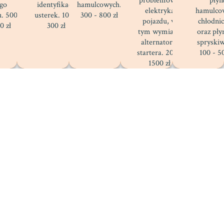
problemów z
płyn
ego
identyfikacji
hamulcowych.
elektryką
hamulco
u. 500
usterek. 100 -
300 - 800 zł
pojazdu, w
chłodni
0 zł
300 zł
tym wymiana
oraz pły
alternatora,
spryskiw
startera. 200 -
100 - 5
1500 zł