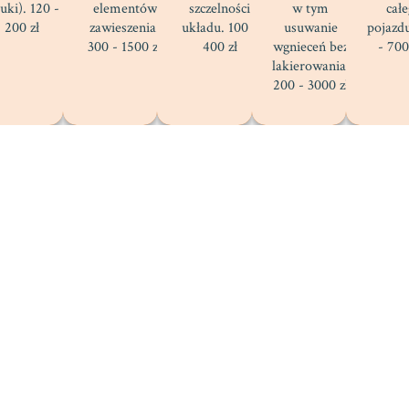
tuki). 120 -
elementów
szczelności
w tym
cał
200 zł
zawieszenia.
układu. 100 -
usuwanie
pojazd
300 - 1500 zł
400 zł
wgnieceń bez
- 700
lakierowania.
200 - 3000 zł